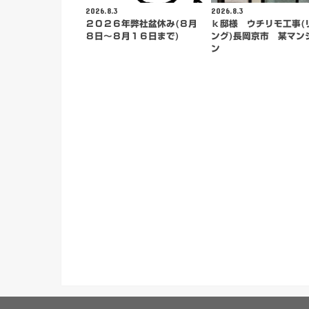
2026.8.3
2026.8.3
２０２６年弊社盆休み(８月
ｋ邸様 ウチリモ工事(
８日～８月１６日まで)
ング)長岡京市 某マン
ン