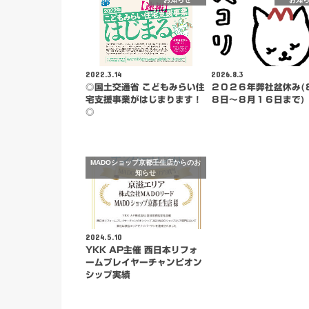
2022.3.14
2026.8.3
◎国土交通省 こどもみらい住
２０２６年弊社盆休み(
宅支援事業がはじまります！
８日～８月１６日まで)
◎
MADOショップ京都壬生店からのお
知らせ
2024.5.10
YKK AP主催 西日本リフォ
ームプレイヤーチャンピオン
シップ実績