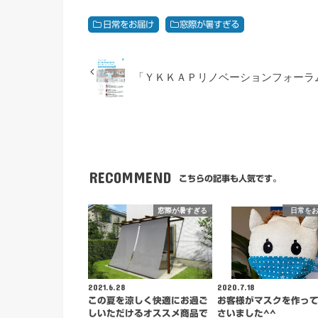
日常をお届け
窓際が暑すぎる
「ＹＫＫＡＰリノベーションフォーラム
RECOMMEND
こちらの記事も人気です。
窓際が暑すぎる
日常を
2021.6.28
2020.7.18
この夏を涼しく快適にお過ご
お客様がマスクを作っ
しいただけるオススメ商品で
さいました^^